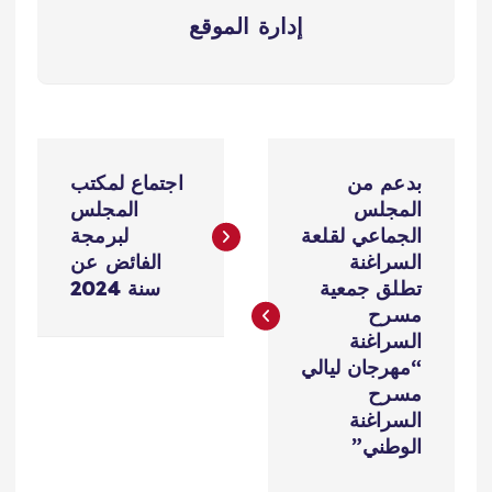
إدارة الموقع
ت
بدعم من
اجتماع لمكتب
ص
المجلس
المجلس
الجماعي لقلعة
لبرمجة
فّ
السراغنة
الفائض عن
تطلق جمعية
سنة 2024
ح
مسرح
السراغنة
ا
“مهرجان ليالي
مسرح
ل
السراغنة
الوطني”
م