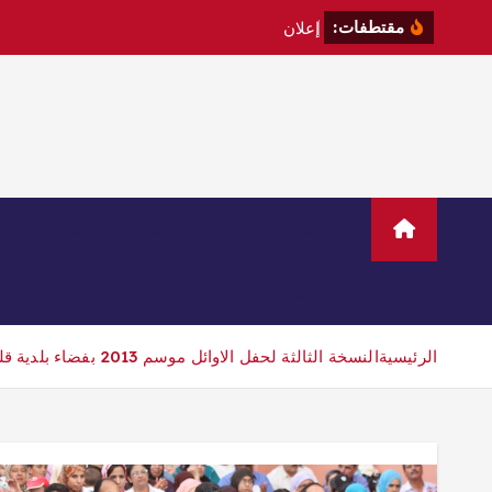
مقتطفات:
إ
ع
ل
ن
ع
مدينة القلعة
المجلس الجماعي
روابط
الرئيسية
النسخة الثالثة لحفل الاوائل موسم 2013 بفضاء بلدية قلعة السراغنة تحت شعار ” تشجيع التميز دعامة اساسية للارتقاء بالشان التربوي”